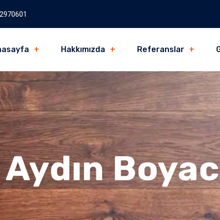
2970601
nasayfa
Hakkımızda
Referanslar
G
:
Aydın Boyac