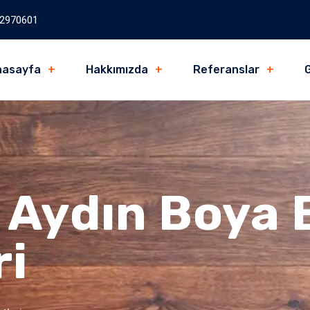
2970601
nasayfa
Hakkımızda
Referanslar
G
:
Aydın Boya
ri