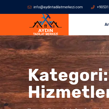
info@aydintadilatmerkezi.com
+90531
A
Kategori
Hizmetle