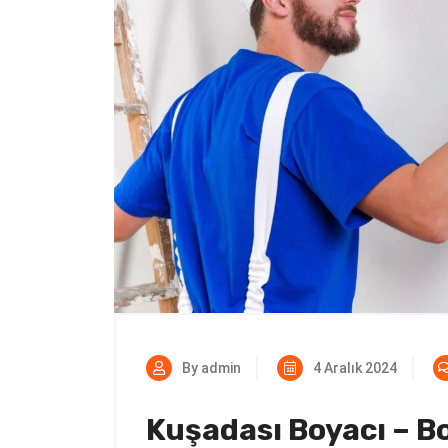
By admin
4 Aralık 2024
Kuşadası Boyacı – B