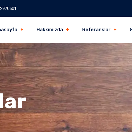
2970601
nasayfa
Hakkımızda
Referanslar
G
lar