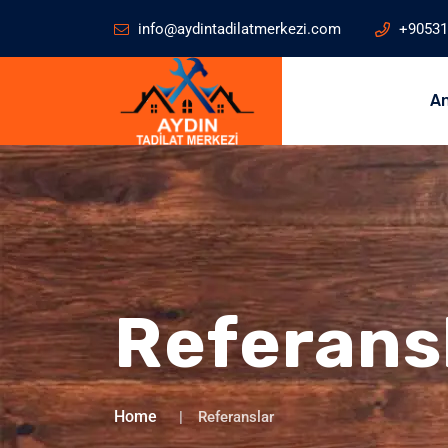
info@aydintadilatmerkezi.com
+90531
A
Referans
Home
Referanslar